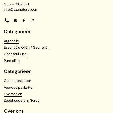
085 – 1307 821
info@azanatural.com
Phone
Email
Facebook
Instagram
Categorieën
Arganolie
Essentiële Oliën / Geur oliën
Ghassoul / klei
Pure oliën
Categorieën
Cadeaupaketten
Voordeelpakketten
Hydrosolen
Zeephouders & Scrub
Over ons