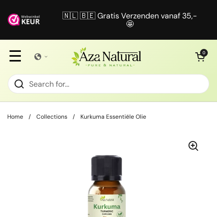
Skip to content
🇳🇱 🇧🇪 Gratis Verzenden vanaf 35,-
🤩
☰
Open cart
0
Home
/
Collections
/
Kurkuma Essentiële Olie