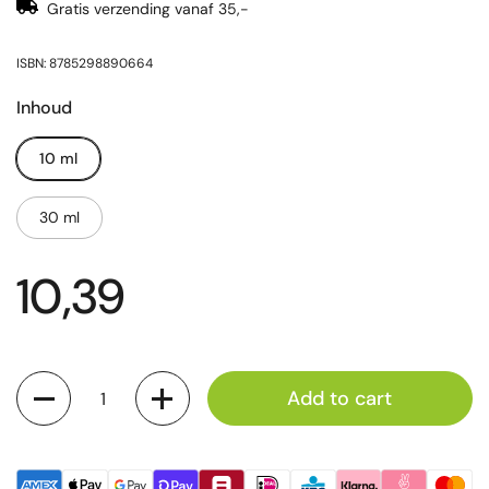
Gratis verzending vanaf 35,-
ISBN: 8785298890664
Inhoud
10 ml
30 ml
10,39
Quantity
Add to cart